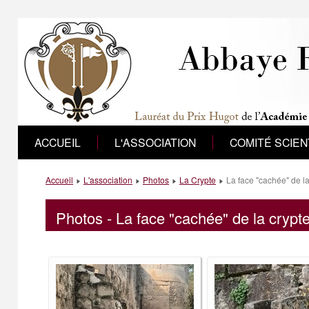
ACCUEIL
L'ASSOCIATION
COMITÉ SCIEN
Accueil
L'association
Photos
La Crypte
La face "cachée" de la
Photos - La face "cachée" de la crypt