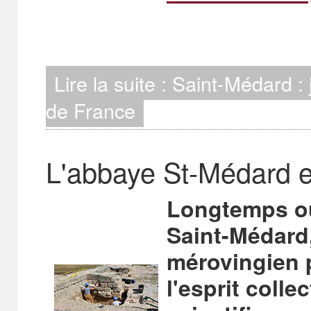
Lire la suite : Saint-Médard : 
de France
L'abbaye St-Médard e
Longtemps ou
Saint-Médard
mérovingien p
l'esprit colle