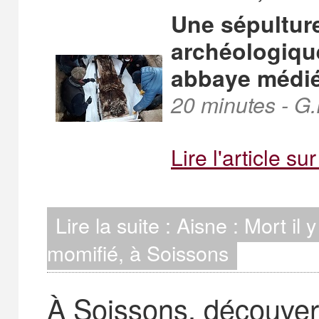
Une sépulture
archéologique
abbaye médiév
20 minutes - G.
Lire l'article s
Lire la suite : Aisne : Mort i
momifié, à Soissons
À Soissons, découver