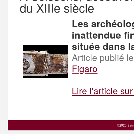
du XIIIe siècle
Les archéolog
inattendue fi
située dans la
Article publié
l
Figaro
Lire l'article sur
©2026 Sain