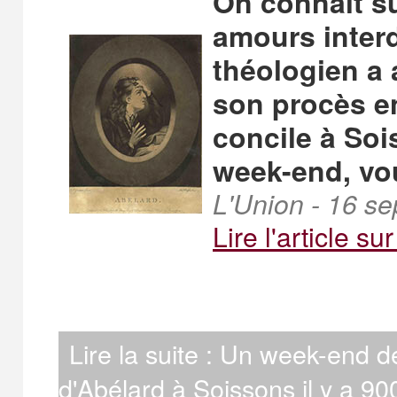
On connaît su
amours interd
théologien a
son procès en
concile à Sois
week-end, vo
L'Union - 16 se
Lire l'article sur
Lire la suite : Un week-end d
d'Abélard à Soissons il y a 90