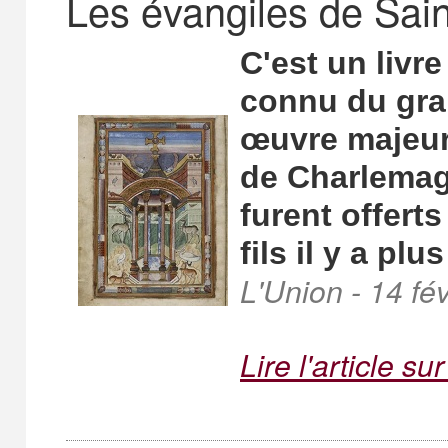
Les évangiles de Sain
C'est un livr
connu du gran
œuvre
majeur
de Char
lemag
furent offert
fils il y a pl
L'Union - 14 fé
Lire l'article su