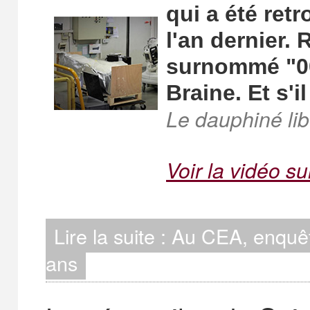
qui a été ret
l'an dernier. 
surnommé "007
Braine. Et s'
Le dauphiné li
Voir la vidéo su
Lire la suite : Au CEA, enqu
ans