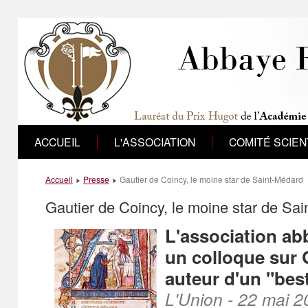
ACCUEIL
L'ASSOCIATION
COMITÉ SCIEN
Accueil
Presse
Gautier de Coincy, le moine star de Saint-Médard
Gautier de Coincy, le moine star de Sa
L'association ab
un colloque sur 
auteur d'un "best
L'Union - 22 mai 2