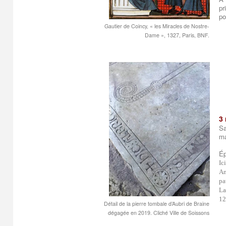
pr
po
Gautier de Coincy, « les Miracles de Nostre-
Dame », 1327, Paris, BNF.
3
Sa
ma
Ép
Ic
Am
pa
La
12
Détail de la pierre tombale d’Aubri de Braine
dégagée en 2019. Cliché Ville de Soissons