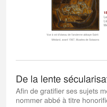
1
Le
L’
Mé
Vue à vol d’oiseau de l’ancienne abbaye Saint-
Médard, avant 1567, Musées de Soissons
De la lente sécularisat
Afin de gratifier ses sujets mé
nommer abbé à titre honorifi