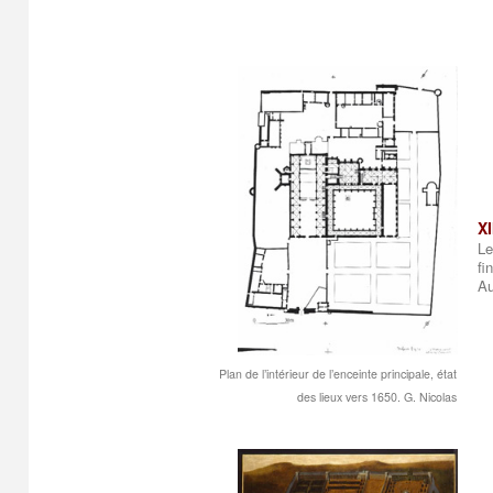
XI
Le
fi
Au
Plan de l’intérieur de l’enceinte principale, état
des lieux vers 1650. G. Nicolas