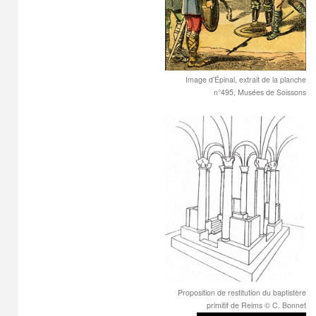
Image d’Épinal, extrait de la planche
n°495, Musées de Soissons
Proposition de restitution du baptistère
primitif de Reims © C. Bonnet