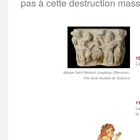
pas à cette destruction massi
1
L’
Abbaye Saint-Médard, chapiteau d’Abraham,
XIIe siècle Musées de Soissons
1
L’
la