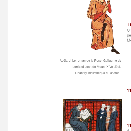
1
C’
pe
Mé
Abélard, Le roman de la Rose, Guillaume de
Lorris et Jean de Meun, XIVe siècle
Chantilly, bibliothèque du château
1
1
À 