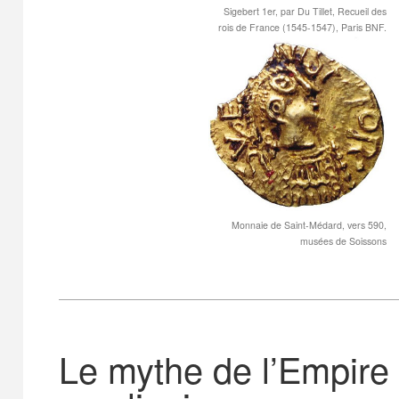
Sigebert 1
er
, par Du Tillet, Recueil des
rois de France (1545-1547), Paris BNF.
Monnaie de Saint-Médard, vers 590,
musées de Soissons
Le mythe de l’Empire 